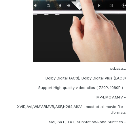
مشخصات:
Dolby Digital (AC3), Dolby Digital Plus (EAC3)
- Support High quality video clips ( 720P, 1080P )
- MP4,MOV,M4V
- XVID,AVI,WMV,RMVB,ASF,H264,MKV… most of all movie file
formats.
- SMI, SRT, TXT, SubStationAlpha Subtitles