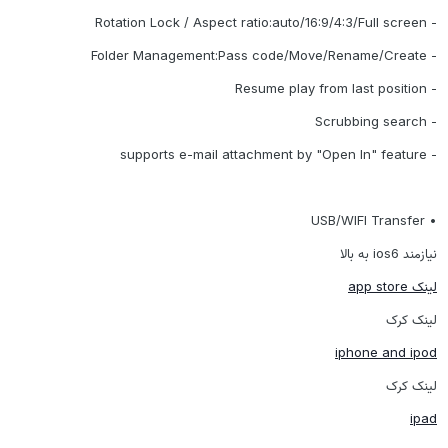
- Rotation Lock / Aspect ratio:auto/16:9/4:3/Full screen
- Folder Management:Pass code/Move/Rename/Create
- Resume play from last position
- Scrubbing search
- supports e-mail attachment by "Open In" feature
• USB/WIFI Transfer
نیازمند ios6 به بالا
لینک app store
لینک کرک
iphone and ipod
لینک کرک
ipad