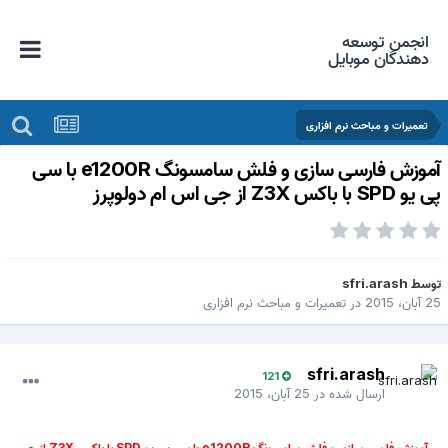
انجمن توسعه
دهندگان موبایل
تعمیرات و مباحث نرم افزاری
آموزش فارسی سازی و فلش سامسونگ e1200R با سی
 یو SPD با باکس Z3X از جی اس ام دولوپرز
وسط
sfri.arash
 آبان، 2015
در
تعمیرات و مباحث نرم افزاری
sfri.arash
121
ارسال شده در
25 آبان، 2015
آموزش فارسی سازی و فلش سامسونگ e1200R با سی پی یو SPD با باکس Z3X از جی