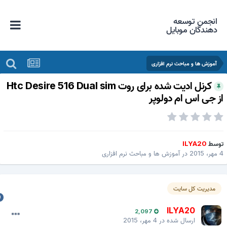
انجمن توسعه
دهندگان موبایل
آموزش ها و مباحث نرم افزاری
کرنل ادیت شده برای روت Htc Desire 516 Dual sim
ز جی اس ام دولوپر
وسط
ILYA20
20
در
آموزش ها و مباحث نرم افزاری
مدیریت کل سایت
ILYA20
2,097
ارسال شده در
4 مهر، 2015