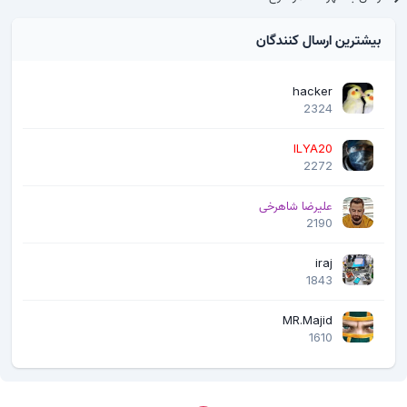
بیشترین ارسال کنندگان
hacker
2324
ILYA20
2272
علیرضا شاهرخی
2190
iraj
1843
MR.Majid
1610