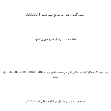
راستی آقایون کپی کار سریع کپی کنید !!! :dddddd
انتشار مطلب با ذکر منبع موردی ندارد
ودر نهایت اگر مشکل گوشیتون با این فایل حل نشد با فلش ورژن H30-U10_V100R001C900B129 حل
میشه
در صورت داشتن مشکل در ادامه سوال کنید با تشکر