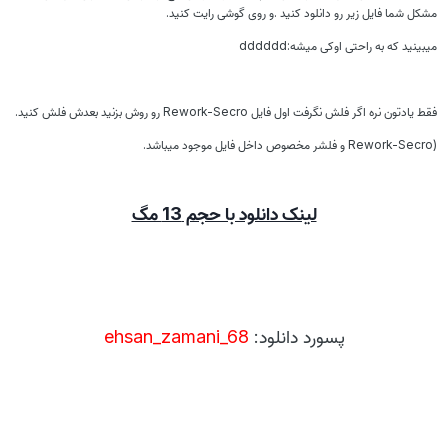
مشکل شما فایل زیر رو دانلود کنید .و روی گوشی رایت کنید.
میبینید که به راحتی اوکی میشه:dddddd
فقط یادتون نره اگر فلش نگرفت اول فایل Rework-Secro رو روش بزنید بعدش فلش کنید.
(Rework-Secro و فلشر مخصوص داخل فایل موجود میباشد.
لینک دانلود با حجم 13 مگ
پسورد دانلود:
ehsan_zamani_68