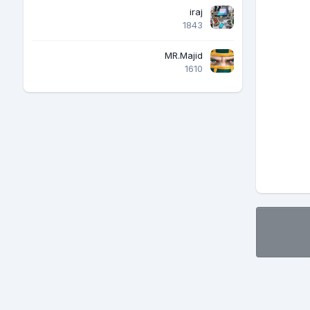
iraj
1843
MR.Majid
1610