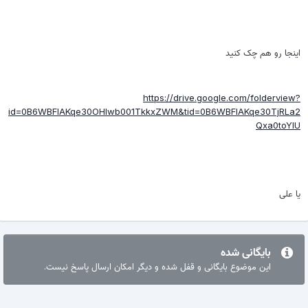
اینجا رو هم چک کنید
https://drive.google.com/folderview?
id=0B6WBFlAKqe30OHIwb001TkkxZWM&tid=0B6WBFlAKqe30TjRLa2
Qxa0toYlU
یا علی
بایگانی شده
این موضوع بایگانی و قفل شده و دیگر امکان ارسال پاسخ نیست.