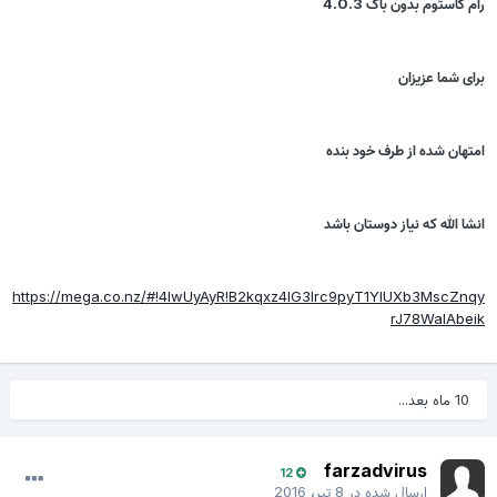
رام کاستوم بدون باگ 4.0.3
برای شما عزیزان
امتهان شده از طرف خود بنده
انشا الله که نیاز دوستان باشد
https://mega.co.nz/#!4lwUyAyR!B2kqxz4lG3lrc9pyT1YIUXb3MscZnqy
rJ78WalAbeik
10 ماه بعد...
farzadvirus
12
ارسال شده در
8 تیر، 2016