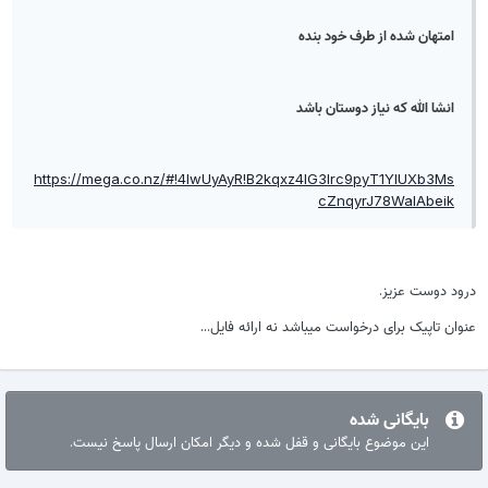
امتهان شده از طرف خود بنده
انشا الله که نیاز دوستان باشد
https://mega.co.nz/#!4lwUyAyR!B2kqxz4lG3lrc9pyT1YIUXb3Ms
cZnqyrJ78WalAbeik
درود دوست عزیز.
عنوان تاپیک برای درخواست میباشد نه ارائه فایل...
بایگانی شده
این موضوع بایگانی و قفل شده و دیگر امکان ارسال پاسخ نیست.