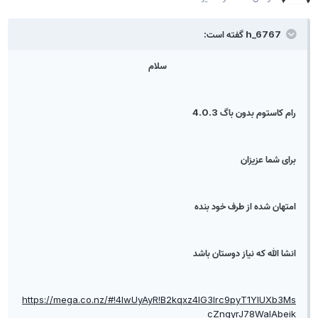
h_6767 گفته است:
سلام
رام کاستوم بدون باگ 4.0.3
برای شما عزیزان
امتهان شده از طرف خود بنده
انشا الله که نیاز دوستان باشد
https://mega.co.nz/#!4lwUyAyR!B2kqxz4lG3lrc9pyT1YIUXb3Ms
cZnqyrJ78WalAbeik