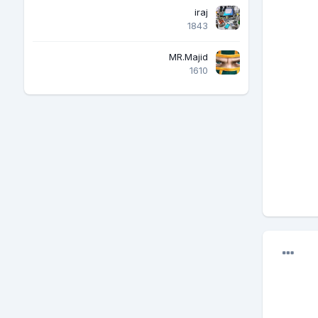
iraj
1843
MR.Majid
1610