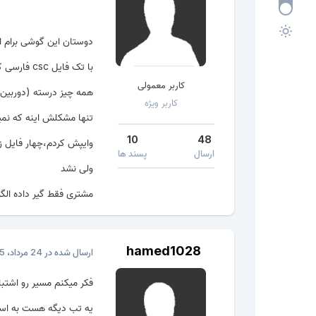
دوستان این گوشی برام ا
با تک فایل csc فارسی کردم،بدون مشکل دوربین
کاربر معمولی
همه چیز درسته (دوربین؛س
کاربر ویژه
تنها مشکلش اینه که نم
10
48
وایپش کردم،چهار فایل زد
ارسال
پسند ها
ولی نشد
مشتری فقط گیر داده الگو
hamed1028
ارسال شده در
24 مرداد، 2015
فکر میکنم مسیر رو اشتباه
یه تب دیگه هست به اسم ق