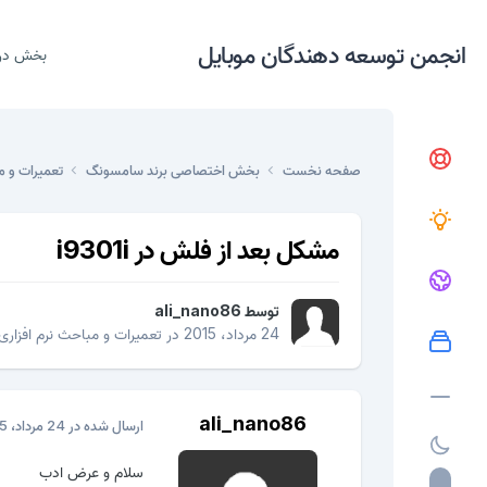
انجمن توسعه دهندگان موبایل
بخش در
صفحه نخست
بخش اختصاصی برند سامسونگ
تعمیرات و م
مشکل بعد از فلش در i9301i
توسط
ali_nano86
24 مرداد، 2015
در
تعمیرات و مباحث نرم افزاری
ali_nano86
ارسال شده در
24 مرداد، 2015
سلام و عرض ادب