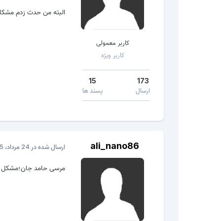
البته من حدث زدم مشکلت
کاربر معمولی
کاربر ویژه
15
173
ارسال
پسند ها
ali_nano86
ارسال شده در
24 مرداد، 2015
مرسی حامد جان؛مشکل ه