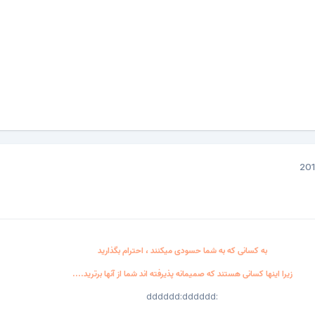
به کسانی که به شما حسودی میکنند ، احترام بگذارید
زیرا اینها کسانی هستند که صمیمانه پذیرفته اند شما از آنها برترید....
:dddddd:dddddd