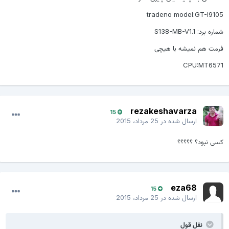
tradeno model:GT-I9105
شماره برد: S138-MB-V1.1
فرمت هم نمیشه با هیچی
CPU:MT6571
rezakeshavarza
15
ارسال شده در
25 مرداد، 2015
کسی نبود؟ ؟؟؟؟؟
eza68
15
ارسال شده در
25 مرداد، 2015
نقل قول