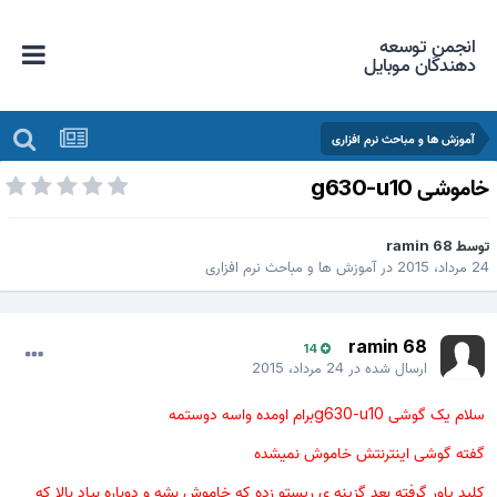
انجمن توسعه
دهندگان موبایل
آموزش ها و مباحث نرم افزاری
اموشی g630-u10
وسط
ramin 68
 مرداد، 2015
در
آموزش ها و مباحث نرم افزاری
ramin 68
14
ارسال شده در
24 مرداد، 2015
سلام یک گوشی g630-u10برام اومده واسه دوستمه
گفته گوشی اینترنتش خاموش نمیشده
کلید پاور گرفته بعد گزینه ی ریستو زده که خاموش بشه و دوباره بیاد بالا که