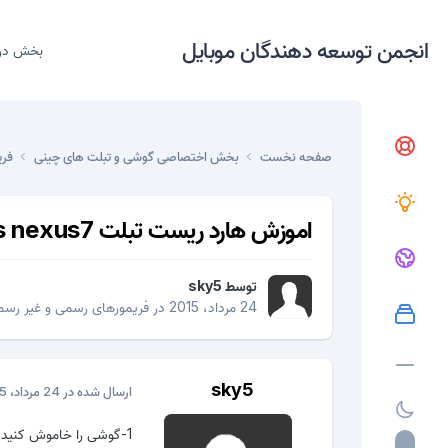
انجمن توسعه دهندگان موبایل
بخش در
صفحه نخست
بخش اختصاصی گوشی و تبلت های چینی
فری
اموزش هارد ریست تبلت asus nexus7
توسط
sky5
24 مرداد، 2015
در
فریمورهای رسمی و غیر رس
sky5
ارسال شده در
24 مرداد، 2015
1-گوشی را خاموش کنید