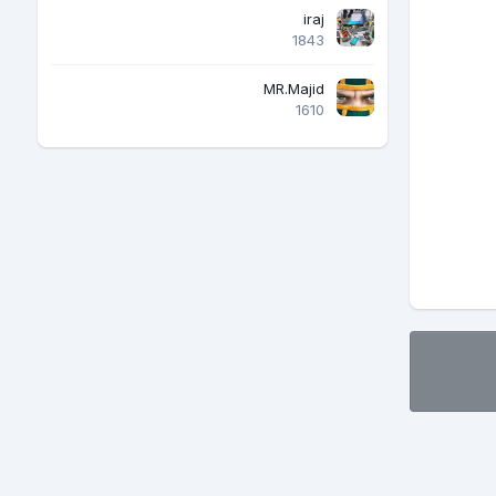
iraj
1843
MR.Majid
1610