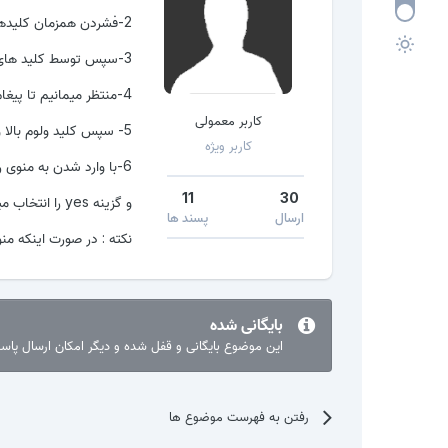
2-فشردن همزمان کلیدهای ولوم پایین وولوم بالا و سپس پاور
3-سپس توسط کلید های ولوم (recovery mode) را انتخاب میکنید
4-منتظر میمانیم تا پیغام (no command) بر روی صفحه نمایان شود
کاربر معمولی
5- سپس کلید ولوم بالا و پاور را همزمان فشار میدهیم و رها میکنیم
کاربر ویژه
6-با وارد شدن به منوی ریکاوری توسط کلید ولوم بر روی گزینه wipe date/factory reset کلیک کرده
11
30
و گزینه yes را انتخاب میکنیم.
ارسال
پسند ها
نکته : در صورت اینکه منوی ریکاوری
بایگانی شده
این موضوع بایگانی و قفل شده و دیگر امکان ارسال پا
رفتن به فهرست موضوع ها