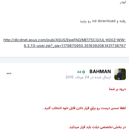
لودر
رفته و sd download رو بزنید
http://dlcdnet.asus.com/pub/ASUS/EeePAD/ME175CG/UL-K00Z-WW-
6.3.7.0-user.zip?_ga=1.179870950.351639208.1431738767
BAHMAN
48
ارسال شده در
24 مرداد، 2015
درود بر شما
لطفا مسير درست رو براي قرار دادن فايل خود انتخاب کنيد .
در بخش تخصصي تبلت بايد قرار ميدايد.