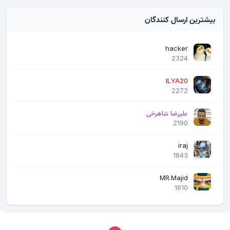
بیشترین ارسال کنندگان
hacker
2324
ILYA20
2272
علیرضا شاهرخی
2190
iraj
1843
MR.Majid
1610