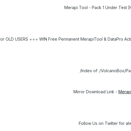
Merapi Tool - Pack 1 Under Test [H
Index of ./VolcanoBox/Pa
Mirror Download Link -
Merapi
Follow Us on Twitter for a