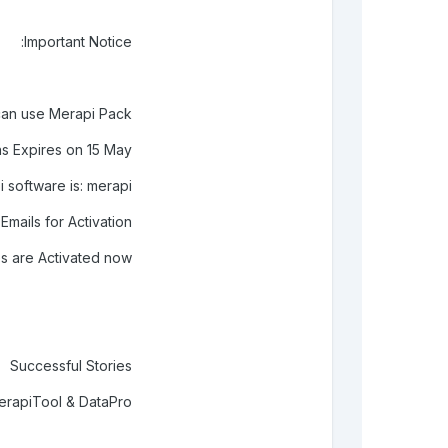
Important Notice:
 can use Merapi Pack
ons Expires on 15 May.
 software is: merapi
mails for Activation
s are Activated now
Successful Stories
apiTool & DataPro !!