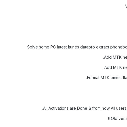
M
Solve some PC latest Itunes datapro extract phoneb
Add MTK new
Add MTK ne
Format MTK emmc fla
All Activations are Done & from now All users 
Old ver i