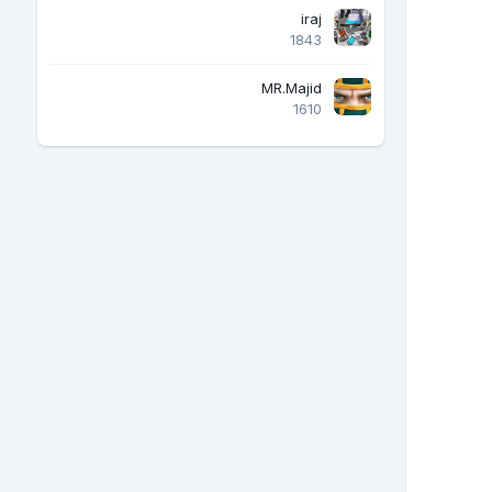
iraj
1843
MR.Majid
1610