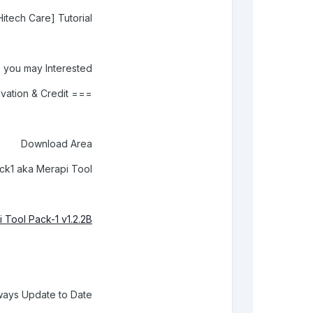
itech Care] Tutorial
you may Interested
=== For OLD USERS === WIN Free Permanent MerapiTool & DataPro Activation & Credit!!!
Download Area
ck1 aka Merapi Tool/
 Tool Pack-1 v1.2.2B
lways Update to Date: