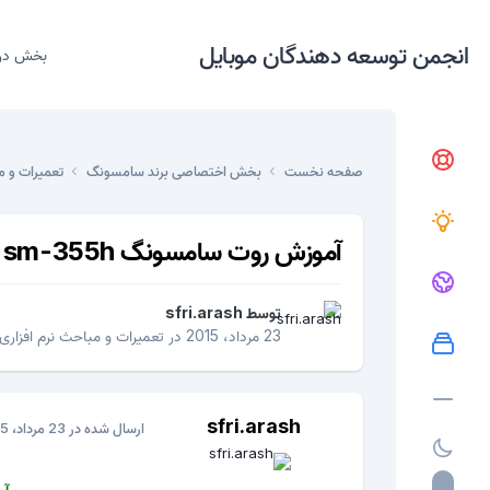
انجمن توسعه دهندگان موبایل
بخش در
صفحه نخست
بخش اختصاصی برند سامسونگ
تعمیرات و م
آموزش روت سامسونگ samsung galaxy core 2 sm-355h
توسط
sfri.arash
23 مرداد، 2015
در
تعمیرات و مباحث نرم افزاری
sfri.arash
ارسال شده در
23 مرداد، 2015
آمو