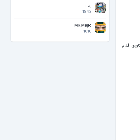
iraj
1843
MR.Majid
1610
وری اقدام