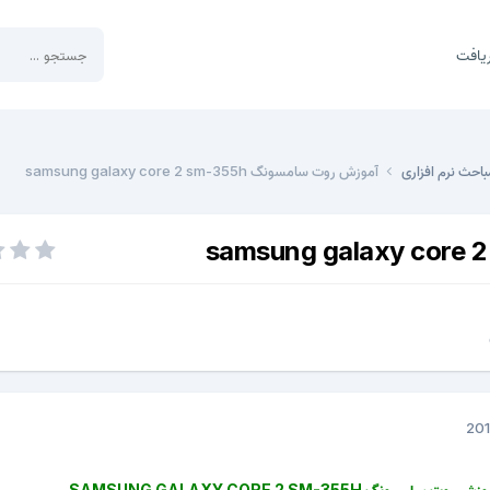
یافت
باحث نرم افزاری
آموزش روت سامسونگ samsung galaxy core 2 sm-355h
زش روت سامسونگ SAMSUNG GALAXY CORE 2 SM-355H