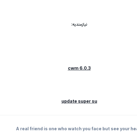
نیازمندیه:
cwm 6.0.3
update super su
A real friend is one who watch you face but see your he