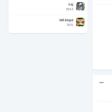
iraj
1843
MR.Majid
1610