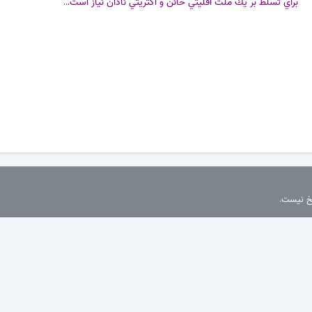
براي تسلط بر يك ملت اقليتي خائن و اكثريتي نادان نياز است...
سخ نیست.