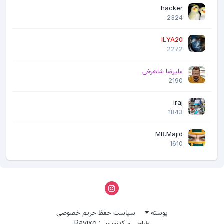
hacker
2324
ILYA20
2272
علیرضا شاهرخی
2190
iraj
1843
MR.Majid
1610
پوسته
سیاست حفظ حریم خصوصی
طراحی و کدنویسی: Ravixo