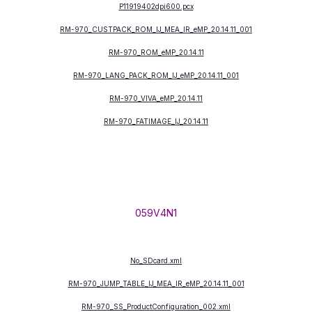
P11919402dpi600.pcx
RM-970_CUSTPACK_ROM_IJ_MEA_IR_eMP_20.14.11_001
RM-970_ROM_eMP_20.14.11
RM-970_LANG_PACK_ROM_IJ_eMP_20.14.11_001
RM-970_VIVA_eMP_20.14.11
RM-970_FATIMAGE_IJ_20.14.11
059V4N1
No_SDcard.xml
RM-970_JUMP_TABLE_IJ_MEA_IR_eMP_20.14.11_001
RM-970_SS_ProductConfiguration_002.xml