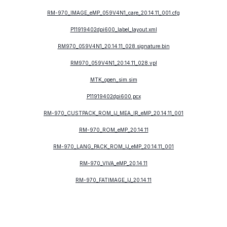
RM-970_IMAGE_eMP_059V4N1_care_20.14.11_001.cfg
P11919402dpi600_label_layout.xml
RM970_059V4N1_20.14.11_028.signature.bin
RM970_059V4N1_20.14.11_028.vpl
MTK_open_sim.sim
P11919402dpi600.pcx
RM-970_CUSTPACK_ROM_IJ_MEA_IR_eMP_20.14.11_001
RM-970_ROM_eMP_20.14.11
RM-970_LANG_PACK_ROM_IJ_eMP_20.14.11_001
RM-970_VIVA_eMP_20.14.11
RM-970_FATIMAGE_IJ_20.14.11