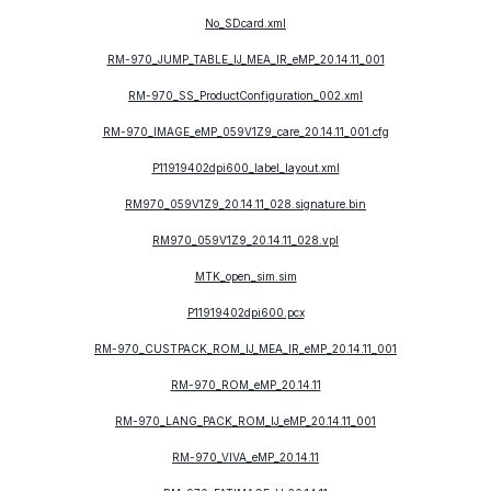
No_SDcard.xml
RM-970_JUMP_TABLE_IJ_MEA_IR_eMP_20.14.11_001
RM-970_SS_ProductConfiguration_002.xml
RM-970_IMAGE_eMP_059V1Z9_care_20.14.11_001.cfg
P11919402dpi600_label_layout.xml
RM970_059V1Z9_20.14.11_028.signature.bin
RM970_059V1Z9_20.14.11_028.vpl
MTK_open_sim.sim
P11919402dpi600.pcx
RM-970_CUSTPACK_ROM_IJ_MEA_IR_eMP_20.14.11_001
RM-970_ROM_eMP_20.14.11
RM-970_LANG_PACK_ROM_IJ_eMP_20.14.11_001
RM-970_VIVA_eMP_20.14.11