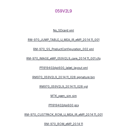
059V2L9
No_SDcard.xml
RM-970_JUMP_TABLE_IJ_MEA_IR_eMP_20.14.11_001
RM-970_SS_ProductConfiguration_002.xml
RM-970_IMAGE_eMP_059V2L9_care_20.14.11_001.cfg
P11919402dpi600_label_layout.xml
RM970_059V2L9_20.14.11_028.signature.bin
RM970_059V2L9_20.14.11_028.vpl
MTK_open_sim.sim
P11919402dpi600.pcx
RM-970_CUSTPACK_ROM_IJ_MEA_IR_eMP_20.14.11_001
RM-970_ROM_eMP_20.14.11