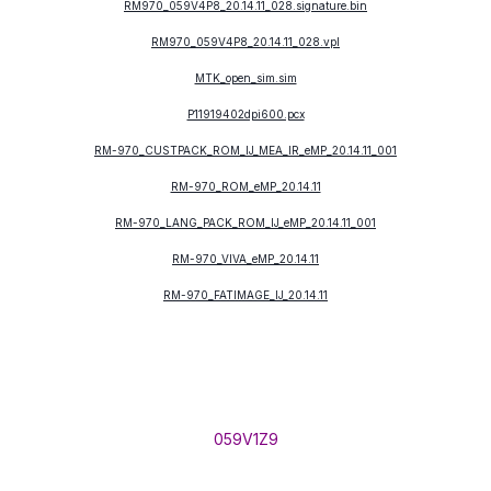
RM970_059V4P8_20.14.11_028.signature.bin
RM970_059V4P8_20.14.11_028.vpl
MTK_open_sim.sim
P11919402dpi600.pcx
RM-970_CUSTPACK_ROM_IJ_MEA_IR_eMP_20.14.11_001
RM-970_ROM_eMP_20.14.11
RM-970_LANG_PACK_ROM_IJ_eMP_20.14.11_001
RM-970_VIVA_eMP_20.14.11
RM-970_FATIMAGE_IJ_20.14.11
059V1Z9