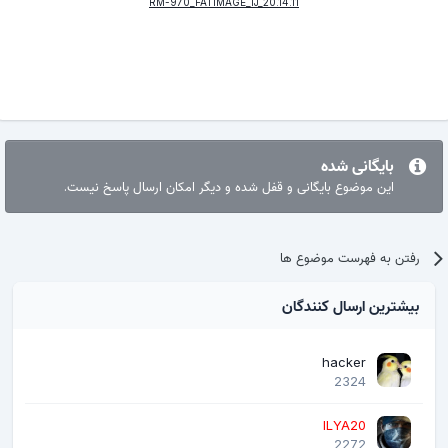
RM-970_FATIMAGE_IJ_20.14.11
بایگانی شده
این موضوع بایگانی و قفل شده و دیگر امکان ارسال پاسخ نیست.
رفتن به فهرست موضوع ها
بیشترین ارسال کنندگان
hacker
2324
ILYA20
2272