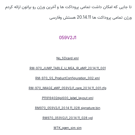
تا جایی که امکان داشت تمامی پروداکت ها و آخرین ورژن رو براتون ارائه کردم
ورژن تمامی پروداکت ها 20.14.11 هستش وفارسی
059V2J1
No_SDcard.xml
RM-970_JUMP_TABLE_IJ_MEA_IR_eMP_20.14.11_001
RM-970_SS_ProductConfiguration_002.xml
RM-970_IMAGE_eMP_059V2J1_care_20.14.11_001.cfg
P11919402dpi600_label_layout.xml
RM970_059V2J1_20.14.11_028.signature.bin
RM970_059V2J1_20.14.11_028.vpl
MTK_open_sim.sim