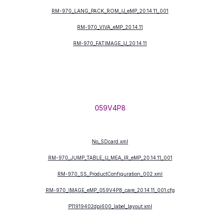
RM-970_LANG_PACK_ROM_IJ_eMP_20.14.11_001
RM-970_VIVA_eMP_20.14.11
RM-970_FATIMAGE_IJ_20.14.11
059V4P8
No_SDcard.xml
RM-970_JUMP_TABLE_IJ_MEA_IR_eMP_20.14.11_001
RM-970_SS_ProductConfiguration_002.xml
RM-970_IMAGE_eMP_059V4P8_care_20.14.11_001.cfg
P11919402dpi600_label_layout.xml