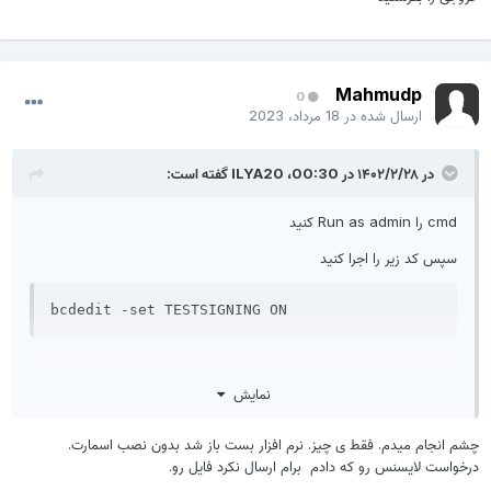
Mahmudp
0
ارسال شده در
18 مرداد، 2023
در ۱۴۰۲/۲/۲۸ در 00:30،
ILYA20
گفته است:
cmd را Run as admin کنید
سپس کد زیر را اجرا کنید
bcdedit -set TESTSIGNING ON
نمایش
خروجی را بفرستید
شم انجام میدم. فقط ی چیز. نرم افزار بست باز شد بدون نصب اسمارت.
رخواست لایسنس رو که دادم برام ارسال نکرد فایل رو.