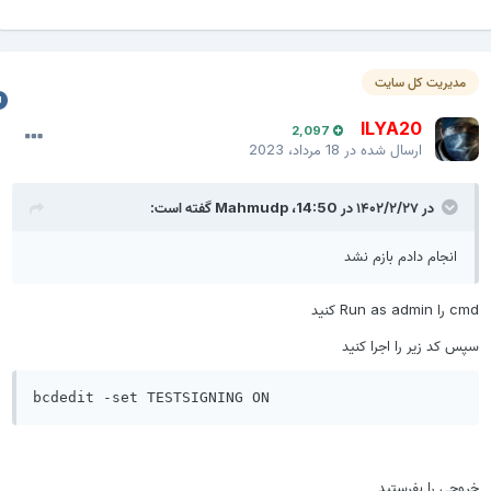
مدیریت کل سایت
ILYA20
2,097
ارسال شده در
18 مرداد، 2023
در ۱۴۰۲/۲/۲۷ در 14:50،
Mahmudp
گفته است:
انجام دادم بازم نشد
c را Run as admin کنید
پس کد زیر را اجرا کنید
bcdedit -set TESTSIGNING ON
روجی را بفرستید