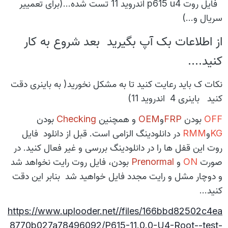
فایل روت p615 u4 اندروید 11 تست شده...(برای تعمییر
سریال و...)
از اطلاعات بک آپ بگیرید بعد شروع به کار
کنید....
نکات ک باید رعایت کنید تا به مشکل نخورید( به باینری دقت
کنید باینری 4 اندروید 11)
OFF
بودن
FRP
و
OEM
و همچنین
Checking
بودن
KG
و
RMM
در دانلودینگ الزامی است. قبل از دانلود فایل
روت این قفل ها را در دانلودینگ بررسی و غیر فعال
کنید. در
صورت
ON
و
Prenormal
بودن، فایل روت رایت نخواهد شد
و دوچار مشل و رایت مجدد فایل
خواهید شد بنابر این دقت
کنید...
https://www.uplooder.net//files/166bbd82502c4ea
8770b027a78496092/P615-11.0.0-U4-Root--test-