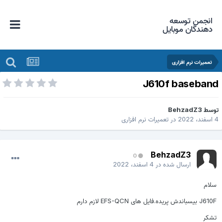
انجمن توسعه
دهندگان موبایل
تعمیرات نرم افزاری
J610f baseban
وسط
BehzadZ3
فند، 2022
در
تعمیرات نرم افزاری
BehzadZ3
0
ارسال شده در
4 اسفند، 2022
سلام
J610F بیسباندش پریده.فایل های EFS-QCN لازم دارم
تشکر