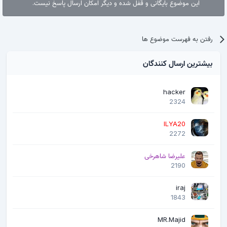
این موضوع بایگانی و قفل شده و دیگر امکان ارسال پاسخ نیست.
رفتن به فهرست موضوع ها
بیشترین ارسال کنندگان
hacker
2324
ILYA20
2272
علیرضا شاهرخی
2190
iraj
1843
MR.Majid