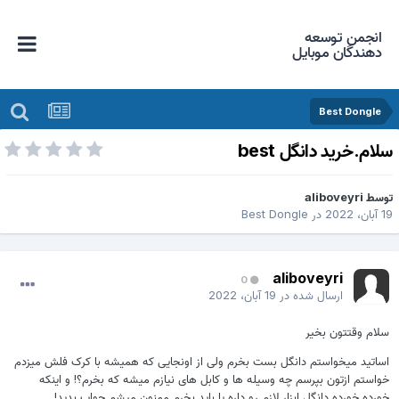
انجمن توسعه
دهندگان موبایل
Best Dongle
لام.خرید دانگل best
وسط
aliboveyri
 آبان، 2022
در
Best Dongle
aliboveyri
0
ارسال شده در
19 آبان، 2022
سلام وقتتون بخیر
اساتید میخواستم دانگل بست بخرم ولی از اونجایی که همیشه با کرک فلش میزدم
خواستم ازتون بپرسم چه وسیله ها و کابل های نیازم میشه که بخرم؟! و اینکه
خورده خورده دانگل ابزار لازم رو داره یا باید بخرم ممنون میشم جواب بدید!