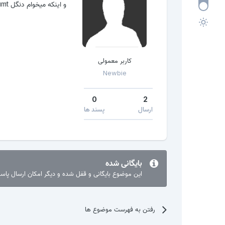
و اینکه میخوام دنگل umt بخرم بظرتون umt+nck بخرم بهتره یا umt+avg؟
کاربر معمولی
Newbie
0
2
ارسال
پسند ها
بایگانی شده
این موضوع بایگانی و قفل شده و دیگر امکان ارسال پا
رفتن به فهرست موضوع ها