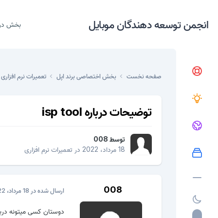
انجمن توسعه دهندگان موبایل
بخش در
صفحه نخست
بخش اختصاصی برند اپل
تعمیرات نرم افزاری
توضیحات درباره isp tool
توسط
008
18 مرداد، 2022
در
تعمیرات نرم افزاری
008
ارسال شده در
18 مرداد، 2022
دوستان کسی میتونه درباره isp tool که روی دانگل umt وصل میشه یه ت