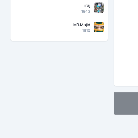
iraj
1843
MR.Majid
1610