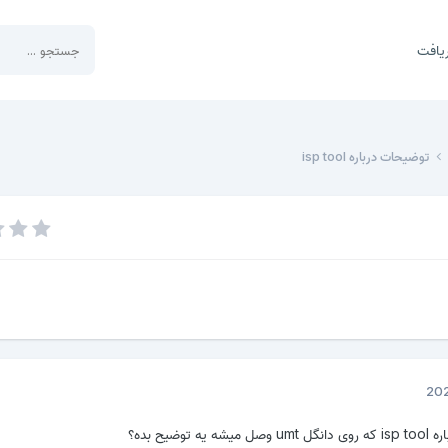
یافت
توضیحات درباره isp tool
وضیح بده؟