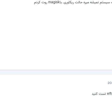
تم نمیشه میره حالت ریکاوری .باmagisk روت کردم