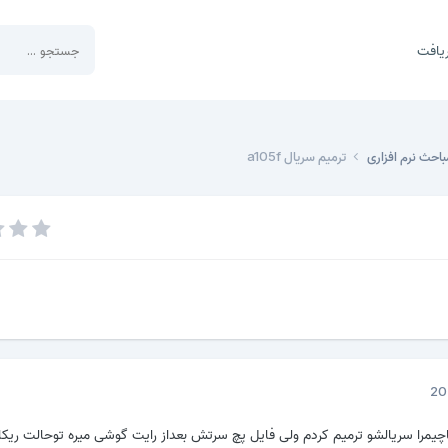
یافت
باحث نرم افزاری
ترمیم سریال a105f
من گوشی a10رو باچیمرا سریالشو ترمیم کردم ولی فایل پچ سرتش بعداز رایت گوشی میره توحالت ریک