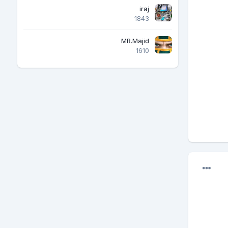
iraj
1843
MR.Majid
1610