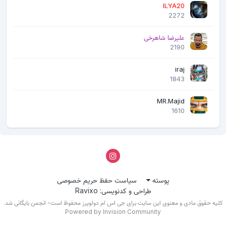
     EMI : SRC : INFINITY-BOX_INTERNAL_EMIDB_v0

ILYA20
     EMI : CNT : 0008

2272
     EMI : Init EMI from INTERNAL DB

     EMI : EXT_RAM CFG Passed!

علیرضا شاهرخی
DA : BOOT to 2nd DA ...

2190
DA : 2ND stage confirmed!

DA : SYNC with DA passed!

iraj
DA : Receiving HW info

1843
        SRAM: 0x00038000 [ 224/00 KB ]

MR.Majid
        DRAM: 0xC0000000 [ 3/00 GB ]

1610
        EMMC: 13014E51334A39375610030BD570A3F9

        EMMC: VEN : MICRON | OEM : 4E01 | DEV : 
Q3J97V

        EMMC: 

              BOOT1  : 0x00400000 [ 4/00 MB ]

              BOOT2  : 0x00400000 [ 4/00 MB ]

پوسته
سیاست حفظ حریم خصوصی
              RPMB   : 0x00400000 [ 4/00 MB ]

طراحی و کدنویسی: Ravixo
              USER   : 0x747C00000 [ 29/12 GB ]

لیه حقوق مادی و معنوی این سایت برای جی اس ام دولوپرز محفوظ است- انجمن بایگانی شد.
Powered by Invision Community
        CHIP : MT6750 , SBID : 0x8A00 , HWVR : 
0xCB00 , SWVR : 0x0000 , EVOL : 0x0000
