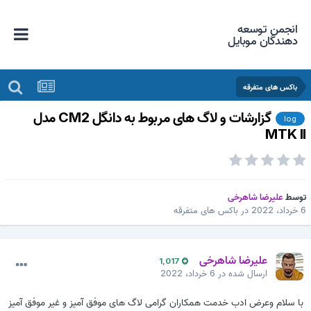
انجمن توسعه
دهندگان موبایل
باکس های متفرقه
گزارشات و لاگ های مربوط به دانگل CM2 مدل
log
MTK I
وسط
علیرضا شاهرخی
داد، 2022
در
باکس های متفرقه
علیرضا شاهرخی
1,017
ارسال شده در
6 خرداد، 2022
با سلام وعرض ادب خدمت همکاران گرامی لاگ های موفق آمیز و غیر موفق آمیز