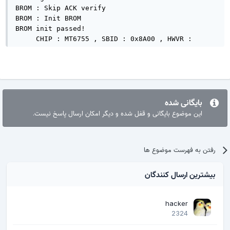
BROM : Skip ACK verify

BROM : Init BROM

BROM init passed!

     CHIP : MT6755 , SBID : 0x8A00 , HWVR : 
0xCB00 , SWVR : 0x0001

     TYPE : MODERN RAPHAEL

BROM : SecLevel : 0x00000001

BROM : SecMode  : SBC

BROM : BOOTROM

MODE : 0_base : BASE_v1912 | Manual : Disabled

بایگانی شده
AGENT : Look for suitable BootChain in DA ... 

این موضوع بایگانی و قفل شده و دیگر امکان ارسال پاسخ نیست.
AGENT : MTK_AllInOne_DA.bin

AGENT : Found MT6755

AGENT : MTK_DOWNLOAD_AGENT

رفتن به فهرست موضوع ها
     BROM : Sending 1st DA ...

BROM : DA sent

BROM :Transfer control to DA ... 

بیشترین ارسال کنندگان
     DA : AGENT started!

DA : SYNC

     DA : MODE : BROM

hacker
2324
DA : EXT_RAM NOT initialized!

     EMI : DEV : INFINITY
