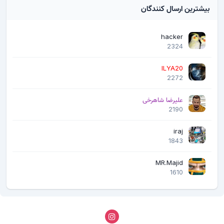
بیشترین ارسال کنندگان
hacker
2324
ILYA20
2272
علیرضا شاهرخی
2190
iraj
1843
MR.Majid
1610