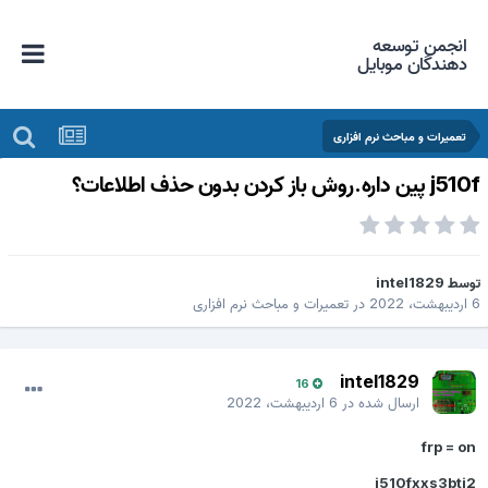
انجمن توسعه
دهندگان موبایل
تعمیرات و مباحث نرم افزاری
پین داره.روش باز کردن بدون حذف اطلاعات؟
وسط
intel1829
2022
در
تعمیرات و مباحث نرم افزاری
intel1829
16
ارسال شده در
6 اردیبهشت، 2022
frp = o
j510fxxs3bti