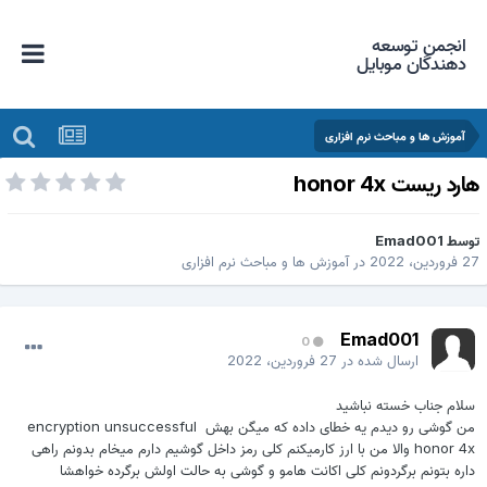
انجمن توسعه
دهندگان موبایل
آموزش ها و مباحث نرم افزاری
ارد ریست honor 4x
وسط
Emad001
 فروردین، 2022
در
آموزش ها و مباحث نرم افزاری
Emad001
0
ارسال شده در
27 فروردین، 2022
سلام جناب خسته نباشید
من گوشی رو دیدم یه خطای داده که میگن بهش encryption unsuccessful
honor 4x والا من با ارز کارمیکنم کلی رمز داخل گوشیم دارم میخام بدونم راهی
داره بتونم برگردونم کلی اکانت هامو و گوشی به حالت اولش برگرده خواهشا