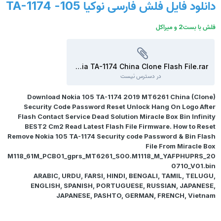
دانلود فایل فلش فارسی نوکیا 105- TA-1174
فلش با بست2 و میراکل
Nokia TA-1174 China Clone Flash File.rar
در دسترس نیست
Download Nokia 105 TA-1174 2019 MT6261 China (Clone)
Security Code Password Reset Unlock Hang On Logo After
Flash Contact Service Dead Solution Miracle Box Bin Infinity
BEST2 Cm2 Read Latest Flash File Firmware. How to Reset
Remove Nokia 105 TA-1174 Security code Password & Bin Flash
File From Miracle Box
M118_61M_PCB01_gprs_MT6261_S00.M1118_M_YAFPHUPRS_20
0710_V01.bin
ARABIC, URDU, FARSI, HINDI, BENGALI, TAMIL, TELUGU,
ENGLISH, SPANISH, PORTUGUESE, RUSSIAN, JAPANESE,
JAPANESE, PASHTO, GERMAN, FRENCH, Vietnam