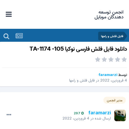
انجمن توسعه
دهندگان موبایل
فایل فلش و رامها
دانلود فایل فلش فارسی نوکیا 105- TA-117
faramarzi
توس
فایل فلش و رامها
در
4 فروردین، 
مدیر انجمن
faramarzi
297
4 فروردین، 2022
ارسال شده در