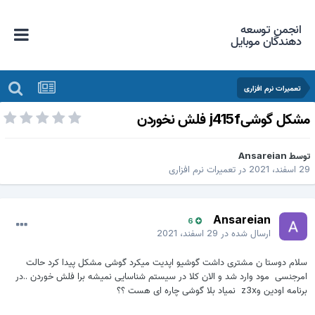
انجمن توسعه
دهندگان موبایل
تعمیرات نرم افزاری
شکل گوشیj415f فلش نخوردن
وسط
Ansareian
 اسفند، 2021
در
تعمیرات نرم افزاری
Ansareian
6
ارسال شده در
29 اسفند، 2021
سلام دوستا ن مشتری داشت گوشیو اپدیت میکرد گوشی مشکل پیدا کرد حالت
امرجنسی مود وارد شد و الان کلا در سیستم شناسایی نمیشه برا فلش خوردن ..در
برنامه اودین وz3x نمیاد بلا گوشی چاره ای هست ؟؟