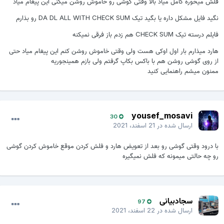
فلش میخوره کامل میاد بالا وقتی گوشی رو خاموش روشن میکنی این پیغام میاد
نگید فایل مشکل داره یا بگید تیک DA DL ALL WITH CHECK SUM رو بذارم
فایلم درسته تیک CHECK SUM هم زدم باز فرقی نمیکنه
هارد میذارم بار اول اوکی هست ولی وقتی خاموش روشن کنم این پیغام میاد حتی
از روی گوشی روشن هم با باکس بکاپ گرفتم ولی بازم همینجوریه
ممنون میشم راهنمایی کنید
yousef_mosavi
30
ارسال شده در
21 اسفند، 2021
با درود وقتی گوشی رو بعد از تعویض هارد و فلش کردن موقع خاموش کردن گوشی
رو چه حالتی میمونه که فلش نمیگیره
سجادبیانی
97
ارسال شده در
22 اسفند، 2021