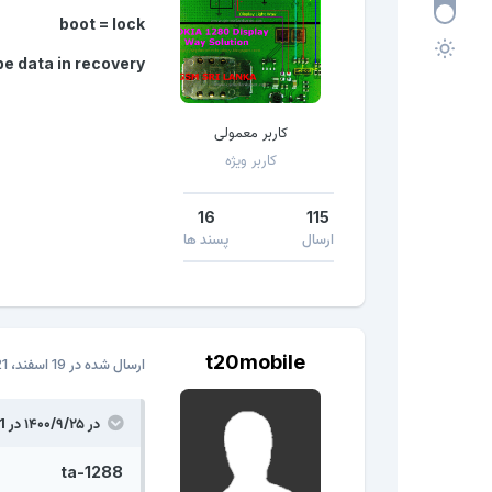
boot = lock
pe data in recovery
کاربر معمولی
کاربر ویژه
16
115
ارسال
پسند ها
t20mobile
ارسال شده در
19 اسفند، 2021
در ۱۴۰۰/۹/۲۵ در 08:31،
ta-1288