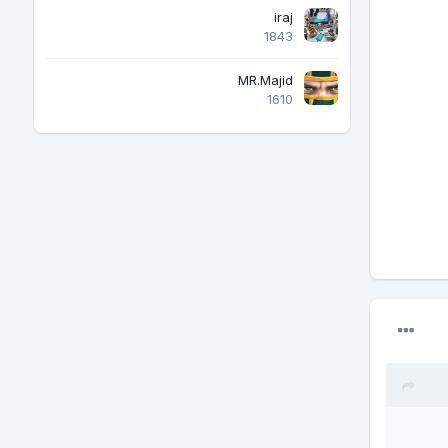
iraj
1843
MR.Majid
1610