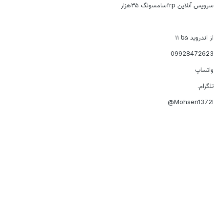
سرویس آنلاین frpسامسونگ ۳۵هزار
از اندروید ۵تا ۱۱
09928472623
واتساپ
تلگرام.
Mohsen1372l@