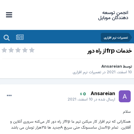
انجمن توسعه
دهندگان موبایل
تعمیرات نرم افزاری
دمات frpاز راه دور
وسط
Ansareian
اسفند، 2021
در
تعمیرات نرم افزاری
Ansareian
6
ارسال شده در
10 اسفند، 2021
سلام
همکارانی که نرم افزار کار میکنن تیم ما frpاز راه دور کار می‌کنه سروری آنلاین و
آفلاین. تمام frpمدل سامسونگ حتی سریع Aجدید ها ۳۵هزار تومان می باشد