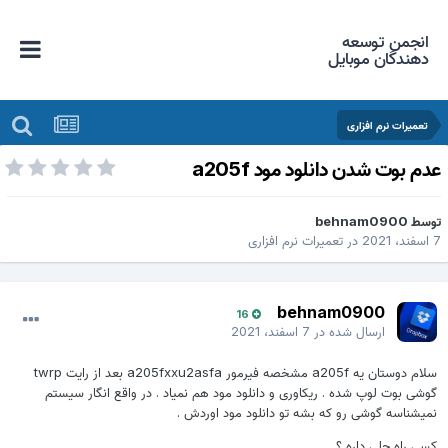
انجمن توسعه
دهندگان موبایل
تعمیرات نرم افزاری
دم بوت شدن دانلود مود a205f
وسط
behnam0900
فند، 2021
در
تعمیرات نرم افزاری
behnam0900
16
ارسال شده در
7 اسفند، 2021
سلام دوستان یه a205f مشخصه فیرمور a205fxxu2asfa بعد از رایت twrp
گوشی بوت لوپ شده . ریکاوری و دانلود مود هم نمیاد . در واقع انگار سیستم
نمیشناسه گوشی رو که بشه تو دانلود مود اوردش .
کسی راه حلی داره ؟