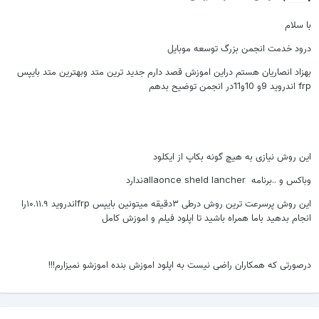
ا سلام
رود خدمت انجمن بزرگ توسعه موبایل
هزاد انصاریان هستم دراین اموزش قصد دارم جدید ترین متد وبهترین متد بایپس
ندروید 9و 10و11در انجمن توضیح بدهم
ین روش نیازی به هیچ گونه بکاپ از ایکلود
باکس و ..برنامه allaonce sheld lancherندارد
این روش پرسرعت ترین روش درطی ۳دقیقه میتونین بایپس frpاندروید ۱۰.۱۱.۹را
نجام بدهید باما همراه باشید تا اپلود فیلم و اموزش کامل
رصورتی که همکاران راضی نیست به اپلود اموزش بنده اموزشو نمیزارم!!!