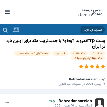
انجمن توسعه
دهندگان موبایل
تعمیرات نرم افزاری
پست frpاندروید ۱۱و۱۰و۹ با جدیدتریت متد برای اولین بارد
ر ایران
حذف frp
حذف اکانت
frp lock
حذف گوگل اکانت.حذف جمیل
حذف frp گوشیهای مدیاتک
وسط
Behzadansareian
ن، 2021
در
تعمیرات نرم افزاری
Behzadansareian
13
ارسال شده در
16 بهمن، 2021