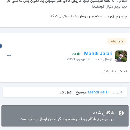
لام ....نه لطفا نفرستین اینجا کاربرای عادی هم میتونن یاد بگیرن پس ما تمیر کار ا
اید بریم دنبال گوسفندا
نین چیزی را با ساده ترین روش همه میتونن دیگه
مدیر ارشد
Mahdi Jalali
73
ارسال شده در
17 بهمن، 2021
اپیک بسته شد ...
4 سال
Mahdi Jalali
موضوع را قفل کرد
بایگانی شده
این موضوع بایگانی و قفل شده و دیگر امکان ارسال پاسخ نیست.