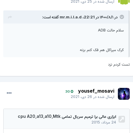
ارسال شده در
25 دی، 2021
در ۱۴۰۰/۸/۱ در 22:21،
mr.m.i.l.a.d
گفته است:
سلام حالت ADB
کرک میراکل هم فک کنم بزنه
تست کردم نزد
yousef_mosavi
30
ارسال شده در
26 دی، 2021