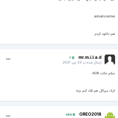
advanceimei
هم دانلود کردم
mr.m.i.l.a.d
7
ارسال شده در
23 دی، 2021
سلام حالت ADB
کرک میراکل هم فک کنم بزنه
OREO2018
488