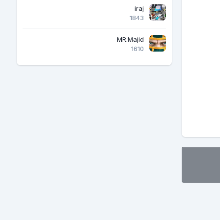
iraj
1843
MR.Majid
1610