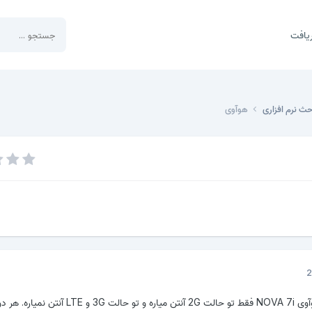
یافت
حث نرم افزاری
هوآوی
سلام دوستان. گوشی هوآوی NOVA 7i فقط تو حالت 2G آنتن میاره و تو حالت 3G و TE