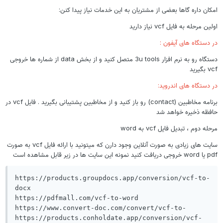
امکان داره گاها بعضی از مشتریان به این خدمات نیاز پیدا کنن:
اولین مرحله به فایل vcf نیاز دارید
در دستگاه های آیفون :
دستگاه رو به نرم افزار 3u tools متصل کنید و از بخش data از شماره ها خروجی
vcf بگیرید
در دستگاه های اندروید:
برنامه مخاطبین (contact) رو باز کنید و از مخاطبین پشتیبانی بگیرید . فایل vcf در
حافظه ذخیره خواهد شد
مرحله دوم ، تبدیل فایل vcf به word
سایت های زیادی به صورت آنلاین وجود دارن که میتونید با ارائه فایل vcf به صورت
pdf یا word خروجی دریافت کنید نمونه این سایت ها در زیر قابل مشاهده است
https://products.groupdocs.app/conversion/vcf-to-
docx

https://pdfmall.com/vcf-to-word

https://www.convert-doc.com/convert/vcf-to-

https://products.conholdate.app/conversion/vcf-