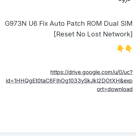
G973N U6 Fix Auto Patch ROM Dual SIM
[Reset No Lost Network]
👇
👇
https://drive.google.com/u/0/uc?
id=1HHQgEt0taC6FIhOg1033ySkJkI2DOtXH&exp
ort=download