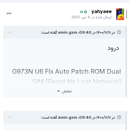
yahyaee
16
ارسال شده در
4 دی، 2021
در ۱۴۰۰/۷/۱۱ در 09:40،
amin.gsm
گفته است:
درود
G973N U6 Fix Auto Patch ROM Dual
SIM [Reset No Lost Network]
نمایش
👇
👇
در ۱۴۰۰/۷/۱۱ در 09:40،
amin.gsm
گفته است:
https://drive.google.com/u/0/uc?
id=1HHQgEt0taC6FIhOg1033ySkJkI2DOtXH&