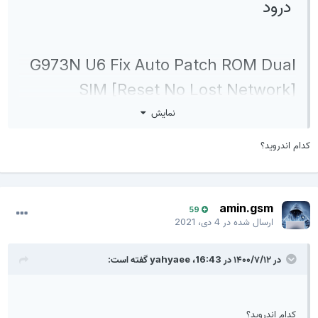
درود
export=download
G973N U6 Fix Auto Patch ROM Dual
SIM [Reset No Lost Network]
نمایش
👇
👇
کدام اندروید؟
https://drive.google.com/u/0/uc?
id=1HHQgEt0taC6FIhOg1033ySkJkI2DOtXH&
amin.gsm
59
export=download
ارسال شده در
4 دی، 2021
در ۱۴۰۰/۷/۱۲ در 16:43،
yahyaee
گفته است:
کدام اندروید؟