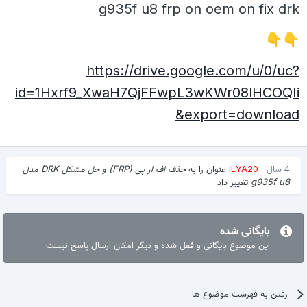
g935f u8 frp on oem on fix drk
👇
👇
https://drive.google.com/u/0/uc?
id=1Hxrf9_XwaH7QjFFwpL3wKWr08lHCOQIi
&export=download
4 سال
ILYA20
عنوان را به
حذف اف ار پی (FRP) و حل مشکل DRK مدل
g935f u8
تغییر داد
بایگانی شده
این موضوع بایگانی و قفل شده و دیگر امکان ارسال پاسخ نیست.
رفتن به فهرست موضوع ها