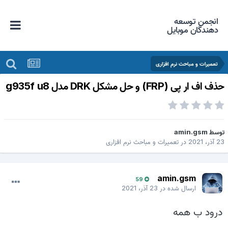
انجمن توسعه
دهندگان موبایل
تعمیرات و مباحث نرم افزاری
ذف اف ار پی (FRP) و حل مشکل DRK مدل g935f u8
وسط
amin.gsm
 آذر، 2021
در
تعمیرات و مباحث نرم افزاری
amin.gsm
59
ارسال شده در
23 آذر، 2021
درود ب همه