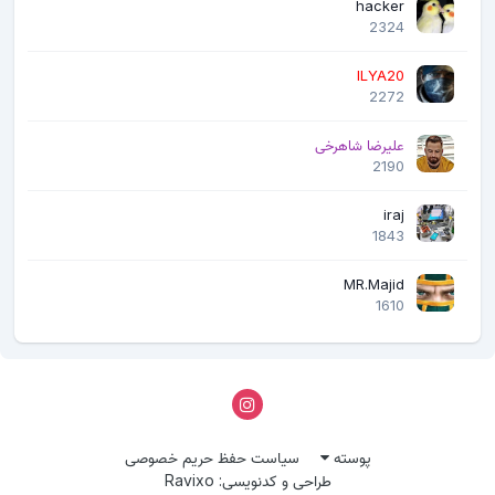
hacker
2324
ILYA20
2272
علیرضا شاهرخی
2190
iraj
1843
MR.Majid
1610
پوسته
سیاست حفظ حریم خصوصی
طراحی و کدنویسی: Ravixo