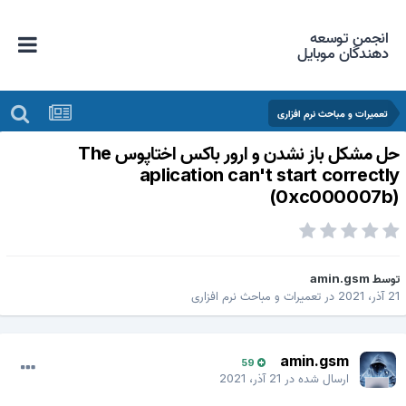
انجمن توسعه
دهندگان موبایل
تعمیرات و مباحث نرم افزاری
حل مشکل باز نشدن و ارور باکس اختاپوس The
aplication can't start correctl
(0xc000007b
وسط
amin.gsm
 آذر، 2021
در
تعمیرات و مباحث نرم افزاری
amin.gsm
59
ارسال شده در
21 آذر، 2021