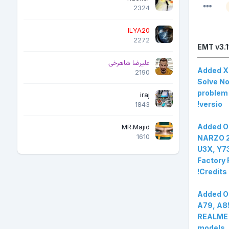
2324
ILYA20
2272
EMT v3.1
علیرضا شاهرخی
Added Xi
2190
Solve N
problem 
iraj
versio!
1843
Added O
MR.Majid
1610
NARZO 2
U3X, Y73
Factory 
Credits!
Added O
A79, A8
REALME 
models, 