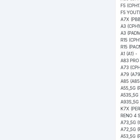
- A1 (A1)