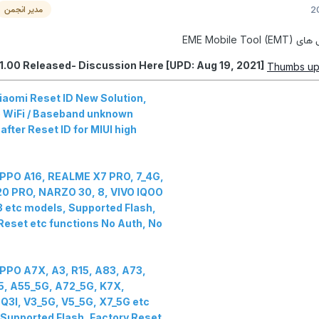
مدیر انجمن
EME Mobil)
1.00 Released- Discussion Here [UPD: Aug 19, 2021]
aomi Reset ID New Solution,
o WiFi / Baseband unknown
after Reset ID for MIUI high
PPO A16, REALME X7 PRO, 7_4G,
0 PRO, NARZO 30, 8, VIVO IQOO
 etc models, Supported Flash,
Reset etc functions No Auth, No
PPO A7X, A3, R15, A83, A73,
5, A55_5G, A72_5G, K7X,
Q3I, V3_5G, V5_5G, X7_5G etc
Supported Flash, Factory Reset