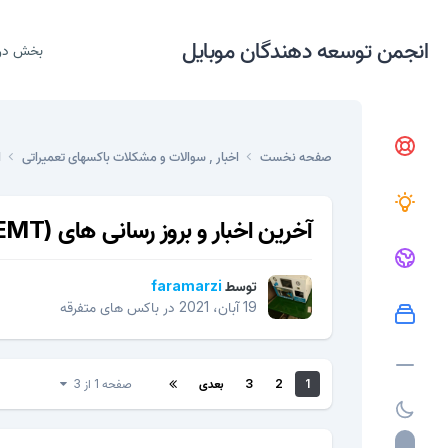
انجمن توسعه دهندگان موبایل
بخش در
صفحه نخست
اخبار , سوالات و مشکلات باکسهای تعمیراتی
ا
آخرین اخبار و بروز رسانی های EME Mobile Tool (EMT)
توسط
faramarzi
19 آبان، 2021
در
باکس های متفرقه
1
2
3
بعدی
صفحه 1 از 3