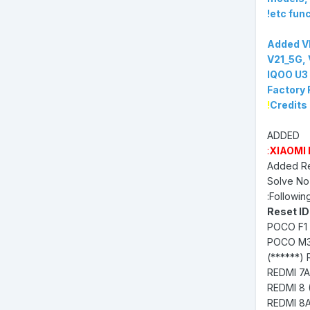
etc func
Added VI
V21_5G, 
IQOO U3 
Factory 
!
Credits
ADDED
:
XIAOMI
Added Re
Solve No 
Followin
Reset ID