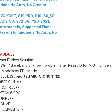
tions No Auth, No Credits!
VO X60T, S10 PRO, S10, S9_5G,
V21E_5G, Y72_5G, Y20_2021,
etc models, Supported Flash,
Reset etc functions No Auth, No
 MODULE
set ID New Solution
WiFi / Baseband unknown problem after Reset ID for MIUI high vers
g Models by EDL Mode:
 Lock (Supported MIUI 8,9,10,11,12)
- POCO F1 (BERYLLIUM)
- POCO M3 (CITRUS)
- REDMI 6 PRO (******)
- REDMI 7A (PINE)
- REDMI 8 (OLIVE)
- REDMI 8A (OLIVELITE)