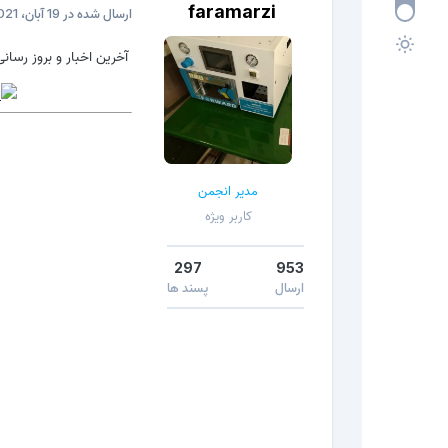
faramarzi
ارسال شده در
19 آبان، 2021
آخرین اخبار و بروز رسانی های e Tool (EMT
مدیر انجمن
کاربر ویژه
297
953
ارسال
پسند ها