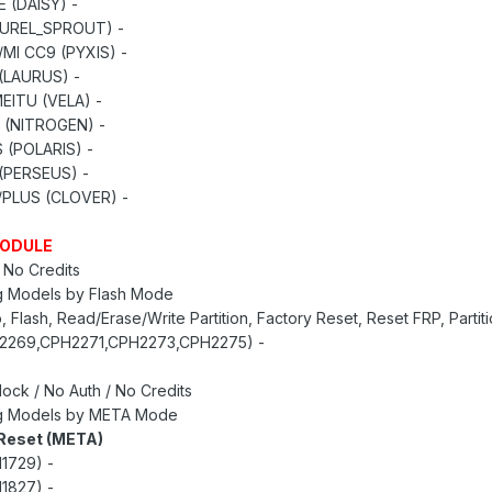
- MI A2 LITE (DAISY)
- MI A3 (LAUREL_SPROUT)
- MI 9 LITE/MI CC9 (PYXIS)
- MI CC9E (LAURUS)
- MI CC9_MEITU (VELA)
- MI MAX 3 (NITROGEN)
- MI MIX 2S (POLARIS)
- MI MIX 3 (PERSEUS)
- MI PAD 4/PLUS (CLOVER)
ODULE
 No Credits
g Models by Flash Mode:
, Flash, Read/Erase/Write Partition, Factory Reset, Reset FRP, Partit
- A16 (CPH2269,CPH2271,CPH2273,CPH2275)
lock / No Auth / No Credits
g Models by META Mode:
 Reset (META)
- A83 (CPH1729)
- A83 (CPH1827)