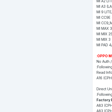
:
OPPO M
No Auth /
Followin
Read Info
Direct Un
Followin
Factory