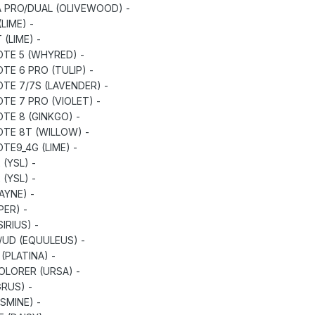
- REDMI 8A PRO/DUAL (OLIVEWOOD)
- REDMI 9 (LIME)
- REDMI 9T (LIME)
- REDMI NOTE 5 (WHYRED)
- REDMI NOTE 6 PRO (TULIP)
- REDMI NOTE 7/7S (LAVENDER)
- REDMI NOTE 7 PRO (VIOLET)
- REDMI NOTE 8 (GINKGO)
- REDMI NOTE 8T (WILLOW)
- REDMI NOTE9_4G (LIME)
- REDMI S2 (YSL)
- REDMI Y2 (YSL)
- MI 6X (WAYNE)
- MI 8 (DIPPER)
- MI 8 SE (SIRIUS)
- MI 8 PRO/UD (EQUULEUS)
- MI 8 LITE (PLATINA)
- MI 8 EXPOLORER (URSA)
- MI 9SE (GRUS)
- MI A2 (JASMINE)