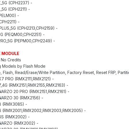
- RENO 6 Z_5G (CPH2237)
- RENO 5 Z_5G (CPH2211)
- A95_5G (PELM00)
- A94_5G (CPH2211)
- F19 PRO PLUS_5G (CPH2213,CPH2159)
- RENO 6_5G (PEQM00,CPH2251)
- RENO 6 PRO_5G (PEPM00,CPH2249)
 MODULE:
 No Credits
g Models by Flash Mode:
, Flash, Read/Erase/Write Partition, Factory Reset, Reset FRP, Partit
- REALME X7 PRO (RMX2111,RMX2121)
- REALME 7_4G (RMX2151,RMX2155,RMX2163)
- REALME NARZO 20 PRO (RMX2151,RMX2161)
- REALME NARZO 30 (RMX2156)
- REALME 8 (RMX3085)
- REALME 6 (RMX2001,RMX2002,RMX2003,RMX2005)
- REALME 6S (RMX2002)
- REALME NARZO (RMX2002)