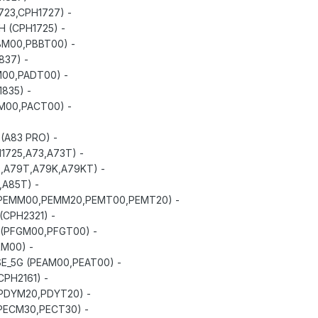
- F5 (CPH1723,CPH1727)
- F5 YOUTH (CPH1725)
- A7X (PBBM00,PBBT00)
- A3 (CPH1837)
- A3 (PADM00,PADT00)
- R15 (CPH1835)
- R15 (PACM00,PACT00)
- A83 PRO (A83 PRO)
- A73 (CPH1725,A73,A73T)
- A79 (A79,A79T,A79K,A79KT)
- A85 (A85,A85T)
- A55_5G (PEMM00,PEMM20,PEMT00,PEMT20)
- A53S_5G (CPH2321)
- A93S_5G (PFGM00,PFGT00)
- K7X (PERM00)
- RENO 4 SE_5G (PEAM00,PEAT00)
- A73_5G (CPH2161)
- A72_5G (PDYM20,PDYT20)
- A53_5G (PECM30,PECT30)