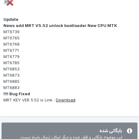
Update
News add MRT V5.52 unlock bootloader New CPU MTK
MT6739
MT6765
MT6768
MT6771
MT6779
MT6785
MT6853
MT6873
MT6885
MT6883
Bug Fixed !!!!
MRT KEY VER 5.52 is Link :
Download
بایگانی شده
این موضوع بایگانی و قفل شده و دیگر امکان ارسال پاسخ نیست.