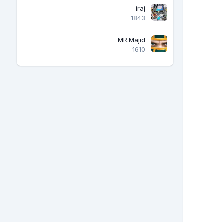
iraj
1843
MR.Majid
1610