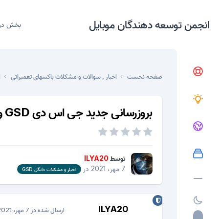
انجمن توسعه دهندگان موبایل
بخش در
صفحه نخست
اخبار , سوالات و مشکلات باکسهای تعمیراتی
ا
بروزرسانی جدید جی اس دی GSD ورژن 1.0.0.27| آخرین نسخه GSD ، ویژگی های جدید
توسط
ILYA20
7 مهر، 2021
در
اخبار و مشکلات دانگل GSD
ILYA20
ارسال شده در
7 مهر، 2021