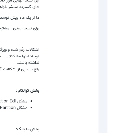
های گسترده منتشر خواه
ما از یک ماه پیش توسعه 
برای نسخه بعدی ، مشتریان قدیمی از GSD Pro به صور
اشکالات رفع شده و ویژگ
توجه: اینها مشکلاتی اس
نداشته باشند.
رفع بسیاری از اشکالات گ
بخش کوالکام
:
مشکل Get Partition Edl حل شده است.
مشکل Read Partition در حالت EDL حل شده است.
بخش مدیاتک: