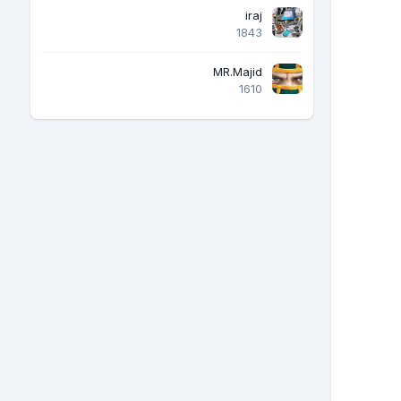
iraj
1843
MR.Majid
1610