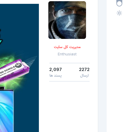
مدیریت کل سایت
Enthusiast
2,097
2272
ارسال
پسند ها