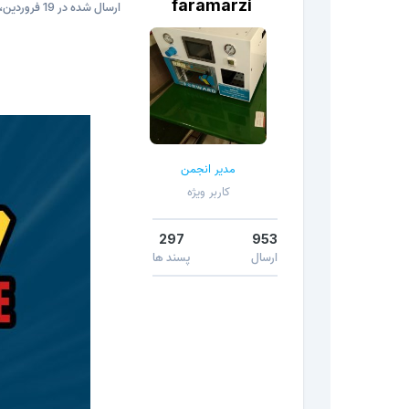
faramarzi
ارسال شده در
19 فروردین، 2022
مدیر انجمن
کاربر ویژه
297
953
ارسال
پسند ها