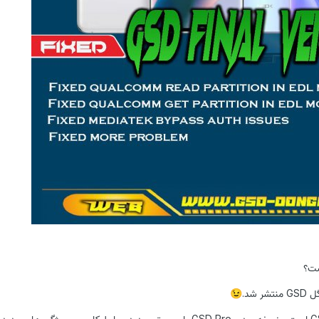
ست؟
 شد.
😉
این نسخه نهایی ابزار GSD است ، نسخه بعدی GSD Pro با سیستم جدید و رابط کاربری ، ویژگی 