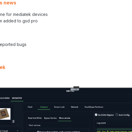
s news?
ne for mediatek devices
 added to gsd pro
 reported bugs
ek: