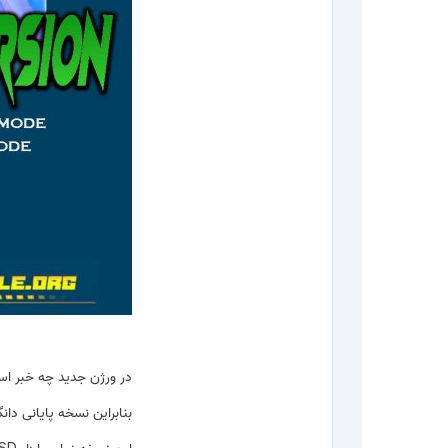
در ورژن جدید چه خبر ا
بنابراین نسخه پایانی دانگل GSD منتشر