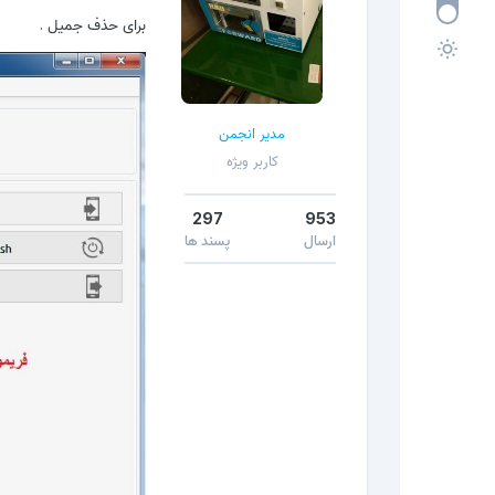
برای حذف جمیل .
مدیر انجمن
کاربر ویژه
297
953
ارسال
پسند ها