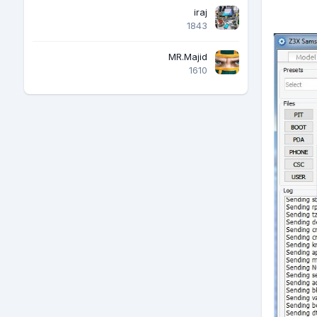
iraj
1843
MR.Majid
1610