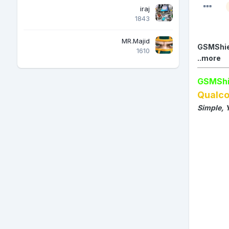
iraj
1843
MR.Majid
[17-06-21
1610
more..
GSMShi
Qualc
Simple, 