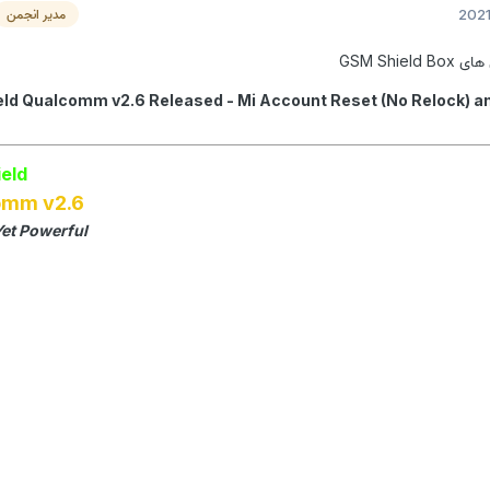
مدیر انجمن
GSM Shie
] GSMShield Qualcomm v2.6 Released - Mi Account Reset (No Relock) a
eld
omm v2.6
Yet Powerful