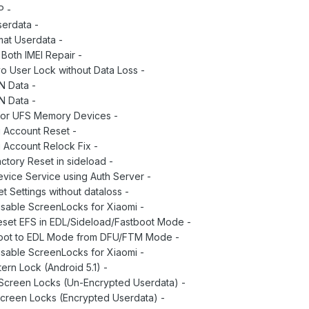
- Reset FRP
- Format Userdata
- Safe Format Userdata
- Supports Both IMEI Repair
- Reset Vivo User Lock without Data Loss
- Read QCN Data
- Write QCN Data
- Support for UFS Memory Devices
- Xiaomi Mi Account Reset
- Xiaomi Mi Account Relock Fix
- Xiaomi Factory Reset in sideload
- Xiaomi Device Service using Auth Server
- Vivo Reset Settings without dataloss
- Enable/Disable ScreenLocks for Xiaomi
- Xiaomi Reset EFS in EDL/Sideload/Fastboot Mode
- ZTE Reboot to EDL Mode from DFU/FTM Mode
- Enable/Disable ScreenLocks for Xiaomi
- Read Pattern Lock (Android 5.1)
- Remove Screen Locks (Un-Encrypted Userdata)
- Disable Screen Locks (Encrypted Userdata)