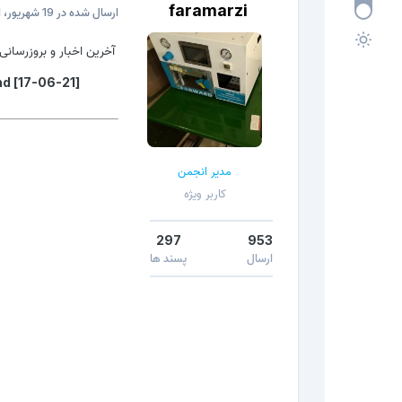
faramarzi
ارسال شده در
19 شهریور، 2021
آخرین اخبار و بروزرسانی های ld Box
nd
مدیر انجمن
کاربر ویژه
297
953
ارسال
پسند ها