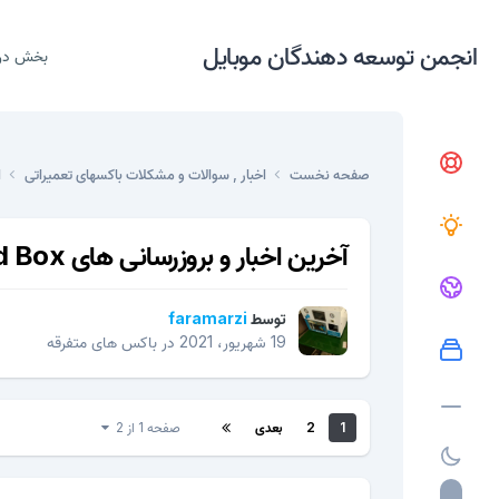
انجمن توسعه دهندگان موبایل
بخش در
صفحه نخست
اخبار , سوالات و مشکلات باکسهای تعمیراتی
ا
آخرین اخبار و بروزرسانی های GSM Shield Box
توسط
faramarzi
19 شهریور، 2021
در
باکس های متفرقه
1
2
بعدی
صفحه 1 از 2