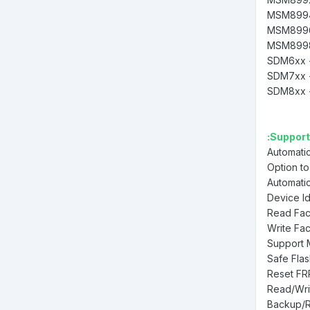
- SD
- SD
- SD
Support