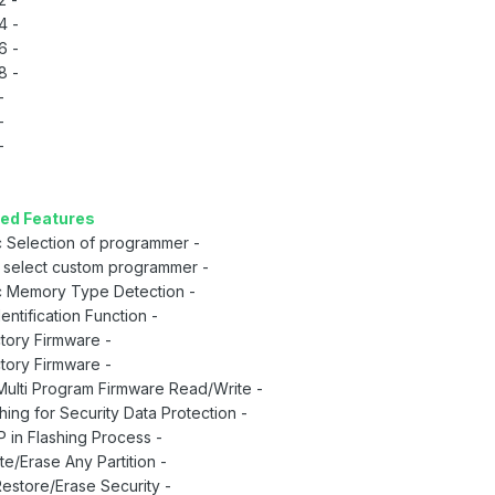
- MSM8994
- MSM8996
- MSM8998
M6xx
M7xx
M8xx
ed Features:
- Automatic Selection of programmer
- Option to select custom programmer
- Automatic Memory Type Detection
- Device Identification Function
- Read Factory Firmware
- Write Factory Firmware
- Support Multi Program Firmware Read/Write
- Safe Flashing for Security Data Protection
- Reset FRP in Flashing Process
- Read/Write/Erase Any Partition
- Backup/Restore/Erase Security