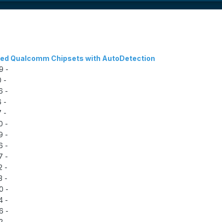
ed Qualcomm Chipsets with AutoDetection:
- MSM8909
- MSM8x10
- MSM8x26
- MSM8916
- MSM8917
- MSM8920
- MSM8929
- MSM8936
- MSM8937
- MSM8952
- MSM8953
- MSM8960
- MSM8974
- MSM8976
- MSM8992