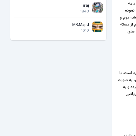
دامه
iraj
 نموده
1843
شه دوم و
 از دسته
MR.Majid
1610
 های
ه است. با
، به صورت
ده و به
ریاضی
 دارد،