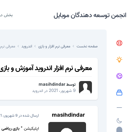
انجمن توسعه دهندگان موبایل
بخش در
صفحه نخست
معرفی نرم افزار و بازی
اندروید
معرفی نرم 
معرفی نرم افزار اندروید آموزش و با
توسط
masihdindar
9 شهریور، 2021
در
اندروید
masihdindar
ارسال شده در
9 شهریور، 2021
اپلیکیشن
"
بازی ریاضی
"