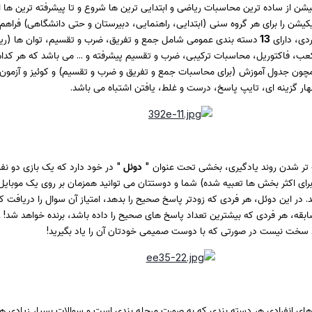
یشن از ساده ترین محاسبات ریاضی و ابتدایی ترین ها شروع و تا پیشرفته ترین ها ا
یشن را برای هر گروه سنی (ابتدایی، راهنمایی، دبیرستان و حتی دانشگاهی) فراهم
دی، دارای
13
دسته بندی عمومی شامل جمع و تفریق، ضرب و تقسیم، توان ها (ری
، فاکتوریل، محاسبات ترکیبی، ضرب و تقسیم پیشرفته و ... می باشد که هر کدام
مچون جدول آموزش (برای محاسبات جمع و تفریق و ضرب و تقسیم) و کوئیز و آزمون
ار گزینه ای، تایپ پاسخ، درست و غلط، یافتن اشتباه می باشد.
 تر شدن روند یادگیری، بخشی تحت عنوان "
دوئل
" در خود دارد که یک بازی دو نفر
رای اکثر بخش ها تعبیه شده) شما و دوستتان می توانید همزمان بر روی یک موبایل
د. در این دوئل، هر فردی که زودتر پاسخ صحیح را بدهد، امتیاز آن سوال را دریافت کر
بقه، هر فردی که بیشترین تعداد پاسخ های صحیح را داده باشد، برنده خواهد شد! 
 سخت نیست در صورتی که با دوست صمیمی خودتان آن را یاد بگیرید!
 های انفرادی هر دسته بندی که به صورت مرحله بندی است و سوالات بسیار زیادی هم