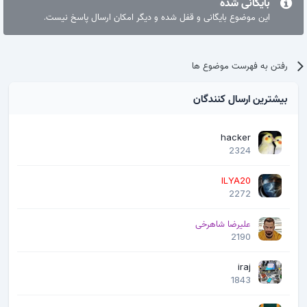
بایگانی شده
این موضوع بایگانی و قفل شده و دیگر امکان ارسال پاسخ نیست.
رفتن به فهرست موضوع ها
بیشترین ارسال کنندگان
hacker
2324
ILYA20
2272
علیرضا شاهرخی
2190
iraj
1843