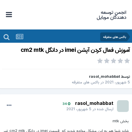
انجمن توسعه
دهندگان موبایل
باکس های متفرقه
موزش فعال کردن آپشن imei در دانگل cm2 mtk
وسط
rasol_mohabbat
ریور، 2021
در
باکس های متفرقه
rasol_mohabbat
34
ارسال شده در
5 شهریور، 2021
بخش mtk
شاید شما هم به این مشکل مواجه شدید که قسمت imei در دانگل cm2 mtk غیر