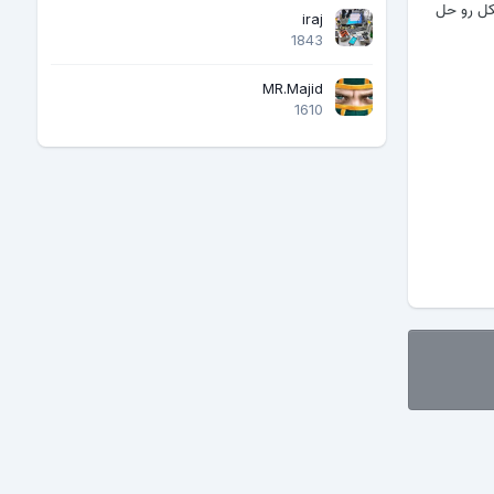
کل رو حل
iraj
1843
MR.Majid
1610